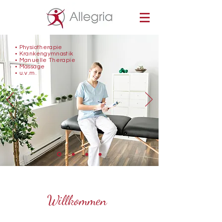
•
Physiotherapie
•
Krankengymnastik
•
Manuelle Therapie
•
Massage
•
u.v.m.
Willkommen