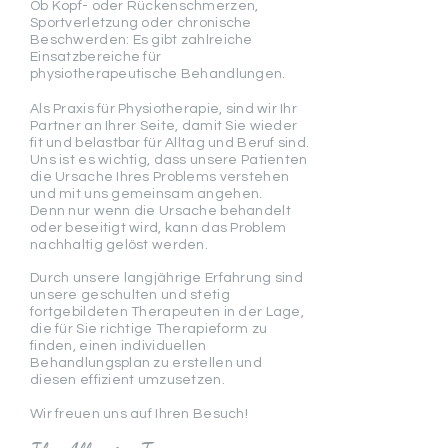
Ob Kopf- oder Rückenschmerzen,
Sportverletzung
oder chronische
Beschwerden: Es gibt zahlreiche
Einsatzbereiche für
physiotherapeutische Behandlungen.
Als Praxis für Physiotherapie, sind wir Ihr
Partner an Ihrer Seite, damit Sie wieder
fit und belastbar für Alltag und Beruf sind.
Uns ist es wichtig, dass unsere Patienten
die Ursache Ihres Problems verstehen
und mit uns gemeinsam angehen.
D
enn nur wenn die Ursache behandelt
oder beseitigt wird,
kann das Problem
nachhaltig gelöst werden.
Durch unsere langjährige Erfahrung sind
unsere geschulten und stetig
fortgebildeten Therapeuten in der Lage,
die für Sie richtige Therapieform zu
finden, einen individuellen
Behandlungsplan zu erstellen und
diesen effizient umzusetzen.
Wir freuen uns auf Ihren Besuch!