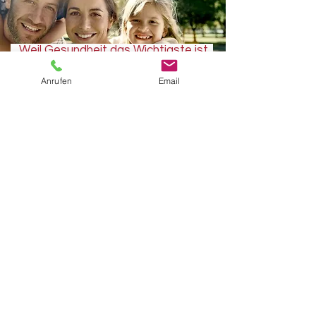
Weil Gesundheit das Wichtigste ist.
Anrufen
Email
Kontakt
Allegria Physiotherapie
am Roseneck GmbH & Co.
KG
Hohenzollerndamm 90
14199 Berlin
Tel: 030 – 826 44 64
Fax: 030 – 897 468 71