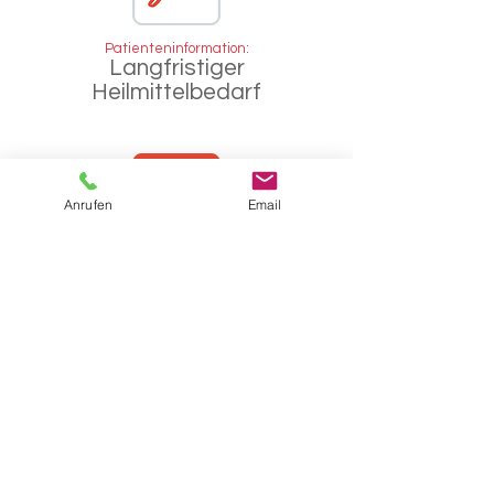
Patienteninformation:
Langfristiger
Heilmittelbedarf
Anrufen
Email
Patienteninformation:
Genehmigung
Heilmittelverordnungen
Impressum
Datenschut
z